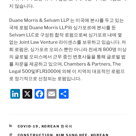
지 않습니다.
Duane Morris & Selvam LLP 는 미국에 본사를 두고 있는
국제 로펌 Duane Morris LLP와 싱가포르에 본사를 둔
Selvam LLC로 구성된 합작 로펌으로써 싱가포르 내에 몇
없는 Joint Law Venture 라이센스를 보유하고 있습니다. 저
희 로펌은, 싱가포르 오피스 뿐만 아니라 전세계 800명 이상
의 글로벌 오피스에서 근무 중인 변호사들을 통해 글로벌 법
률 자문을 제공하고 있으며, Chambers & Partners, The
Legal 500및IFLR1000에 의해 이 지역의 대표적인 로펌으
로 정기적으로 선정되는 로펌입니다.
Li
X
F
E
S
n
a
m
h
k
c
ai
ar
e
e
l
e
CATEGORIES
COVID-19
,
KOREAN 한국어
dI
b
TAGS
CONSTRUCTION
,
KIM SUNG HEE
,
KOREAN