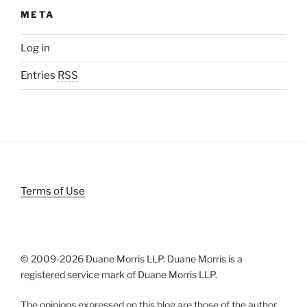
META
Log in
Entries
RSS
Terms of Use
© 2009-
2026 Duane Morris LLP. Duane Morris is a
registered service mark of Duane Morris LLP.
The opinions expressed on this blog are those of the author