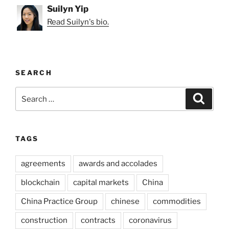
Suilyn Yip
Read Suilyn's bio.
SEARCH
Search
Search
for:
TAGS
agreements
awards and accolades
blockchain
capital markets
China
China Practice Group
chinese
commodities
construction
contracts
coronavirus