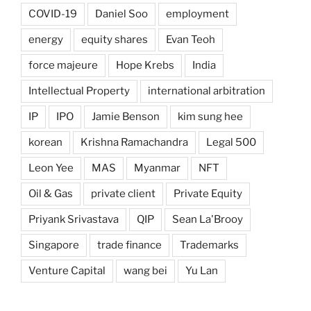
COVID-19
Daniel Soo
employment
energy
equity shares
Evan Teoh
force majeure
Hope Krebs
India
Intellectual Property
international arbitration
IP
IPO
Jamie Benson
kim sung hee
korean
Krishna Ramachandra
Legal 500
Leon Yee
MAS
Myanmar
NFT
Oil & Gas
private client
Private Equity
Priyank Srivastava
QIP
Sean La'Brooy
Singapore
trade finance
Trademarks
Venture Capital
wang bei
Yu Lan