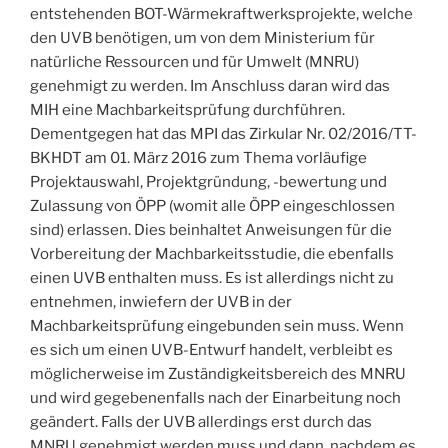
entstehenden BOT-Wärmekraftwerksprojekte, welche
den UVB benötigen, um von dem Ministerium für
natürliche Ressourcen und für Umwelt (MNRU)
genehmigt zu werden. Im Anschluss daran wird das
MIH eine Machbarkeitsprüfung durchführen.
Dementgegen hat das MPI das Zirkular Nr. 02/2016/TT-
BKHDT am 01. März 2016 zum Thema vorläufige
Projektauswahl, Projektgründung, -bewertung und
Zulassung von ÖPP (womit alle ÖPP eingeschlossen
sind) erlassen. Dies beinhaltet Anweisungen für die
Vorbereitung der Machbarkeitsstudie, die ebenfalls
einen UVB enthalten muss. Es ist allerdings nicht zu
entnehmen, inwiefern der UVB in der
Machbarkeitsprüfung eingebunden sein muss. Wenn
es sich um einen UVB-Entwurf handelt, verbleibt es
möglicherweise im Zuständigkeitsbereich des MNRU
und wird gegebenenfalls nach der Einarbeitung noch
geändert. Falls der UVB allerdings erst durch das
MNRU genehmigt werden muss und dann, nachdem es