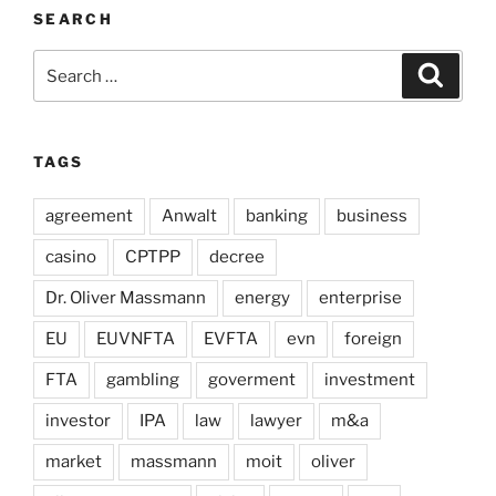
SEARCH
Search
Search
for:
TAGS
agreement
Anwalt
banking
business
casino
CPTPP
decree
Dr. Oliver Massmann
energy
enterprise
EU
EUVNFTA
EVFTA
evn
foreign
FTA
gambling
goverment
investment
investor
IPA
law
lawyer
m&a
market
massmann
moit
oliver