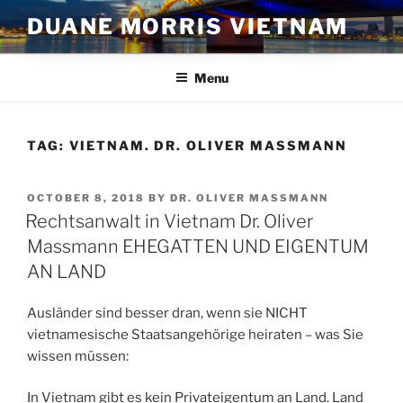
Skip
DUANE MORRIS VIETNAM
to
content
Menu
TAG:
VIETNAM. DR. OLIVER MASSMANN
POSTED
OCTOBER 8, 2018
BY
DR. OLIVER MASSMANN
ON
Rechtsanwalt in Vietnam Dr. Oliver
Massmann EHEGATTEN UND EIGENTUM
AN LAND
Ausländer sind besser dran, wenn sie NICHT
vietnamesische Staatsangehörige heiraten – was Sie
wissen müssen:
In Vietnam gibt es kein Privateigentum an Land. Land