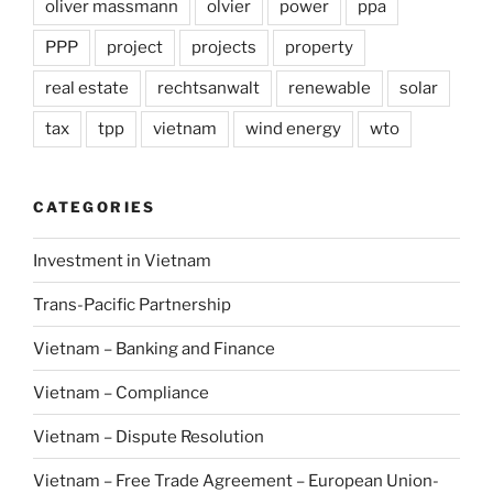
oliver massmann
olvier
power
ppa
PPP
project
projects
property
real estate
rechtsanwalt
renewable
solar
tax
tpp
vietnam
wind energy
wto
CATEGORIES
Investment in Vietnam
Trans-Pacific Partnership
Vietnam – Banking and Finance
Vietnam – Compliance
Vietnam – Dispute Resolution
Vietnam – Free Trade Agreement – European Union-