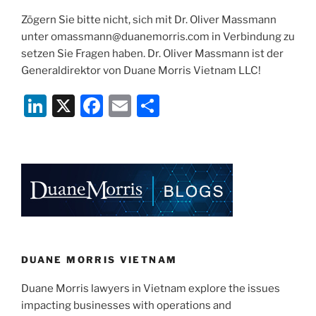
Zögern Sie bitte nicht, sich mit Dr. Oliver Massmann
unter omassmann@duanemorris.com in Verbindung zu
setzen Sie Fragen haben. Dr. Oliver Massmann ist der
Generaldirektor von Duane Morris Vietnam LLC!
Li
X
F
E
S
n
a
m
h
k
c
ai
ar
e
e
l
e
dI
b
n
o
o
k
DUANE MORRIS VIETNAM
Duane Morris lawyers in Vietnam explore the issues
impacting businesses with operations and