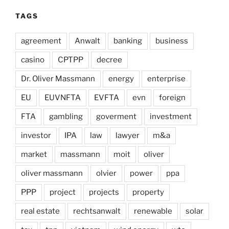
TAGS
agreement
Anwalt
banking
business
casino
CPTPP
decree
Dr. Oliver Massmann
energy
enterprise
EU
EUVNFTA
EVFTA
evn
foreign
FTA
gambling
goverment
investment
investor
IPA
law
lawyer
m&a
market
massmann
moit
oliver
oliver massmann
olvier
power
ppa
PPP
project
projects
property
real estate
rechtsanwalt
renewable
solar