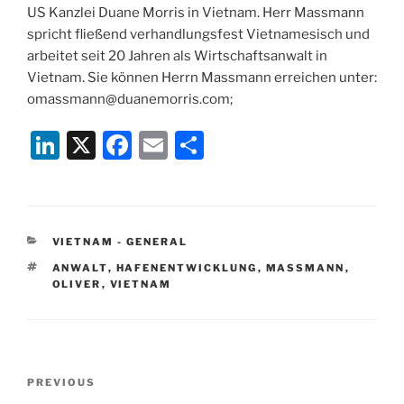
US Kanzlei Duane Morris in Vietnam. Herr Massmann
spricht fließend verhandlungsfest Vietnamesisch und
arbeitet seit 20 Jahren als Wirtschaftsanwalt in
Vietnam. Sie können Herrn Massmann erreichen unter:
omassmann@duanemorris.com;
Li
X
F
E
S
n
a
m
h
k
c
ai
ar
e
e
l
e
CATEGORIES
VIETNAM - GENERAL
dI
b
TAGS
ANWALT
,
HAFENENTWICKLUNG
,
MASSMANN
,
n
o
OLIVER
,
VIETNAM
o
k
Post
Previous
PREVIOUS
navigation