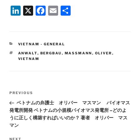
Li
X
F
E
S
n
a
m
h
k
c
ai
ar
e
e
l
e
CATEGORIES
VIETNAM - GENERAL
dI
b
TAGS
ANWALT
,
BERGBAU
,
MASSMANN
,
OLIVER
,
n
o
VIETNAM
o
k
Post
Previous
PREVIOUS
navigation
Post
ベトナムの弁護士 オリバー マスマン バイオマス
発電所開発 ベトナムの小規模バイオマス発電所 –どのよ
うに正しく構築すればいいのか？ 著者 オリバー マス
マン
Next
NEXT