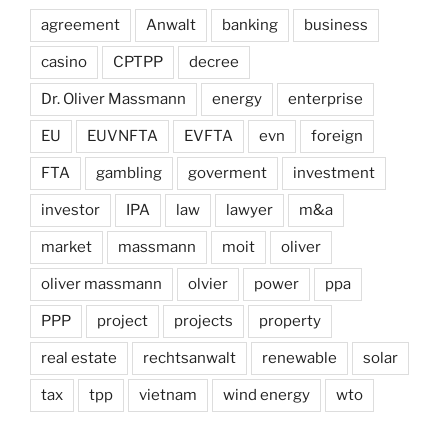
agreement
Anwalt
banking
business
casino
CPTPP
decree
Dr. Oliver Massmann
energy
enterprise
EU
EUVNFTA
EVFTA
evn
foreign
FTA
gambling
goverment
investment
investor
IPA
law
lawyer
m&a
market
massmann
moit
oliver
oliver massmann
olvier
power
ppa
PPP
project
projects
property
real estate
rechtsanwalt
renewable
solar
tax
tpp
vietnam
wind energy
wto