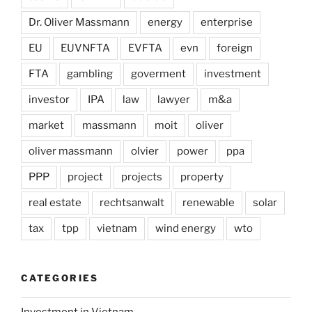
Dr. Oliver Massmann
energy
enterprise
EU
EUVNFTA
EVFTA
evn
foreign
FTA
gambling
goverment
investment
investor
IPA
law
lawyer
m&a
market
massmann
moit
oliver
oliver massmann
olvier
power
ppa
PPP
project
projects
property
real estate
rechtsanwalt
renewable
solar
tax
tpp
vietnam
wind energy
wto
CATEGORIES
Investment in Vietnam