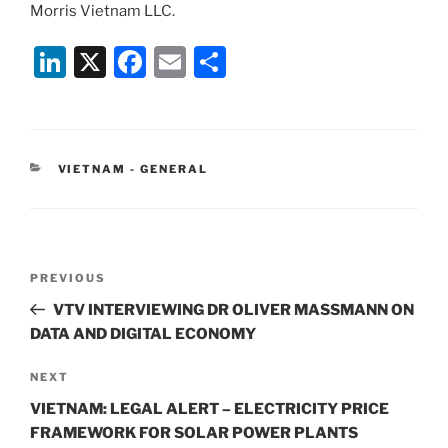
Morris Vietnam LLC.
Li
X
F
E
S
n
a
m
h
k
c
ai
ar
e
e
l
e
CATEGORIES
VIETNAM - GENERAL
dI
b
n
o
o
Post
k
Previous
PREVIOUS
navigation
Post
VTV INTERVIEWING DR OLIVER MASSMANN ON
DATA AND DIGITAL ECONOMY
Next
NEXT
Post
VIETNAM: LEGAL ALERT – ELECTRICITY PRICE
FRAMEWORK FOR SOLAR POWER PLANTS