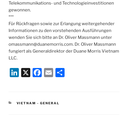
Telekommunikations- und Technologieinvestitionen
gewonnen.
***
Für Rückfragen sowie zur Erlangung weitergehender
Informationen zu den vorstehenden Ausführungen
wenden Sie sich bitte an Dr. Oliver Massmann unter
omassmann@duanemorris.com. Dr. Oliver Massmann
fungiert als Generaldirektor der Duane Morris Vietnam
LLC.
Li
X
F
E
S
n
a
m
h
k
c
ai
ar
e
e
l
e
CATEGORIES
VIETNAM - GENERAL
dI
b
n
o
o