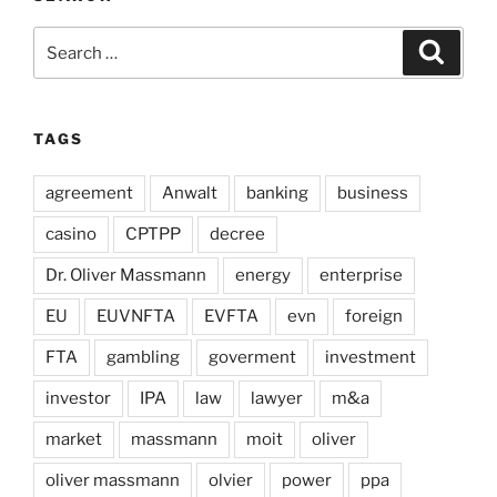
Search
Search
for:
TAGS
agreement
Anwalt
banking
business
casino
CPTPP
decree
Dr. Oliver Massmann
energy
enterprise
EU
EUVNFTA
EVFTA
evn
foreign
FTA
gambling
goverment
investment
investor
IPA
law
lawyer
m&a
market
massmann
moit
oliver
oliver massmann
olvier
power
ppa