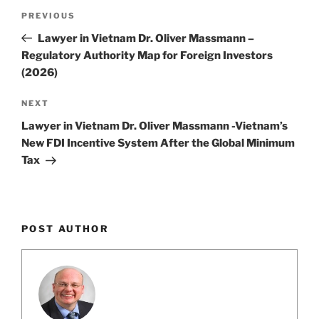
Post
k
Previous
PREVIOUS
navigation
Post
Lawyer in Vietnam Dr. Oliver Massmann –
Regulatory Authority Map for Foreign Investors
(2026)
Next
NEXT
Post
Lawyer in Vietnam Dr. Oliver Massmann -Vietnam’s
New FDI Incentive System After the Global Minimum
Tax
POST AUTHOR