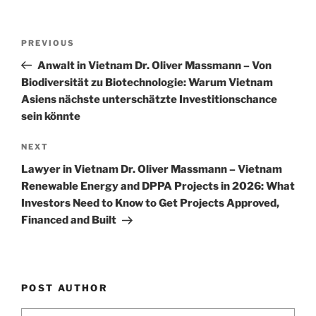
n
o
o
Post
k
Previous
PREVIOUS
navigation
Post
Anwalt in Vietnam Dr. Oliver Massmann – Von
Biodiversität zu Biotechnologie: Warum Vietnam
Asiens nächste unterschätzte Investitionschance
sein könnte
Next
NEXT
Post
Lawyer in Vietnam Dr. Oliver Massmann – Vietnam
Renewable Energy and DPPA Projects in 2026: What
Investors Need to Know to Get Projects Approved,
Financed and Built
POST AUTHOR