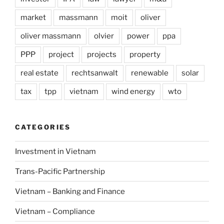
market
massmann
moit
oliver
oliver massmann
olvier
power
ppa
PPP
project
projects
property
real estate
rechtsanwalt
renewable
solar
tax
tpp
vietnam
wind energy
wto
CATEGORIES
Investment in Vietnam
Trans-Pacific Partnership
Vietnam – Banking and Finance
Vietnam – Compliance