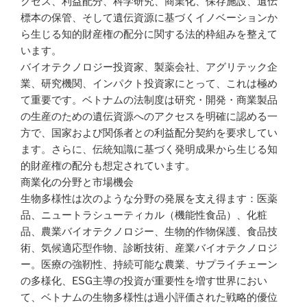
クセス、利益配分、科学研究、商業化、保存施設、遺伝
標本の保管、そして遺伝資源に基づくイノベーションか
ら生じる知的財産権の配分に関する法的枠組みを整えて
います。
バイオテクノロジー投資家、製薬会社、アグリテック企
業、研究機関、インパクト投資家にとって、これは極め
て重要です。ベトナムの法制度は研究・開発・商業製品
の生産のための遺伝資源へのアクセスを明確に認める一
方で、国家および関係者との利益配分契約を要求してい
ます。さらに、伝統知識に基づく発明成果から生じる知
的財産権の配分も想定されています。
商業化の分野と市場機会
生物多様性は次のような分野の発展を支え得ます：医薬
品、ニュートラシューティカル（機能性食品）、化粧
品、農業バイオテクノロジー、生物的作物保護、食品技
術、気候適応型作物、診断技術、産業バイオテクノロジ
ー。医療の強靭性、持続可能な農業、サプライチェーン
の多様化、ESG主導の投資が重要性を増す世界におい
て、ベトナムの生物多様性は過小評価された戦略的優位