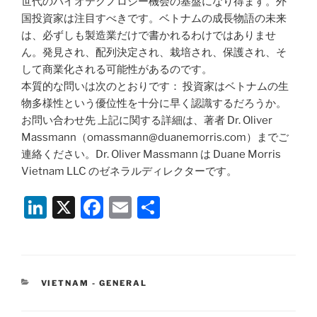
世代のバイオテクノロジー機会の基盤になり得ます。外
国投資家は注目すべきです。ベトナムの成長物語の未来
は、必ずしも製造業だけで書かれるわけではありませ
ん。発見され、配列決定され、栽培され、保護され、そ
して商業化される可能性があるのです。
本質的な問いは次のとおりです： 投資家はベトナムの生
物多様性という優位性を十分に早く認識するだろうか。
お問い合わせ先 上記に関する詳細は、著者 Dr. Oliver
Massmann（omassmann@duanemorris.com）までご
連絡ください。Dr. Oliver Massmann は Duane Morris
Vietnam LLC のゼネラルディレクターです。
Li
X
F
E
S
n
a
m
h
k
c
ai
ar
e
e
l
e
CATEGORIES
VIETNAM - GENERAL
dI
b