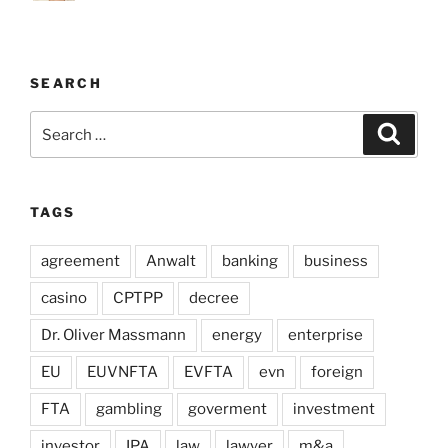
SEARCH
Search
Search
for:
TAGS
agreement
Anwalt
banking
business
casino
CPTPP
decree
Dr. Oliver Massmann
energy
enterprise
EU
EUVNFTA
EVFTA
evn
foreign
FTA
gambling
goverment
investment
investor
IPA
law
lawyer
m&a