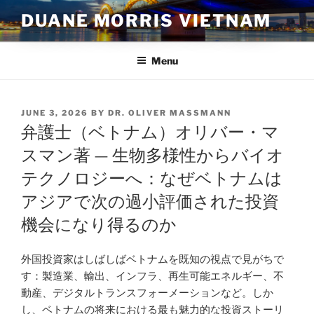
Skip
DUANE MORRIS VIETNAM
to
content
Menu
POSTED
JUNE 3, 2026
BY
DR. OLIVER MASSMANN
ON
弁護士（ベトナム）オリバー・マ
スマン著 — 生物多様性からバイオ
テクノロジーへ：なぜベトナムは
アジアで次の過小評価された投資
機会になり得るのか
外国投資家はしばしばベトナムを既知の視点で見がちで
す：製造業、輸出、インフラ、再生可能エネルギー、不
動産、デジタルトランスフォーメーションなど。しか
し、ベトナムの将来における最も魅力的な投資ストーリ