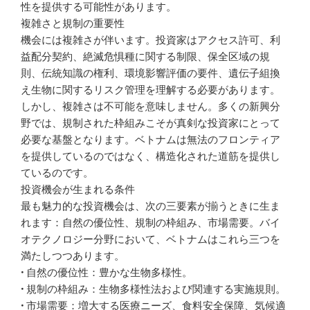
性を提供する可能性があります。
複雑さと規制の重要性
機会には複雑さが伴います。投資家はアクセス許可、利
益配分契約、絶滅危惧種に関する制限、保全区域の規
則、伝統知識の権利、環境影響評価の要件、遺伝子組換
え生物に関するリスク管理を理解する必要があります。
しかし、複雑さは不可能を意味しません。多くの新興分
野では、規制された枠組みこそが真剣な投資家にとって
必要な基盤となります。ベトナムは無法のフロンティア
を提供しているのではなく、構造化された道筋を提供し
ているのです。
投資機会が生まれる条件
最も魅力的な投資機会は、次の三要素が揃うときに生ま
れます：自然の優位性、規制の枠組み、市場需要。バイ
オテクノロジー分野において、ベトナムはこれら三つを
満たしつつあります。
• 自然の優位性：豊かな生物多様性。
• 規制の枠組み：生物多様性法および関連する実施規則。
• 市場需要：増大する医療ニーズ、食料安全保障、気候適