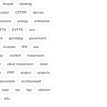
Anwalt
banking
casino
CPTPP
decree
assmann
energy
enterprise
FTA
EVFTA
evn
TA
gambling
goverment
investor
IPA
law
&a
market
massmann
r
oliver massmann
olvier
a
PPP
project
projects
eal estate
rechtsanwalt
solar
tax
tpp
vietnam
wto