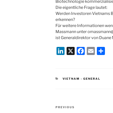
Biotechnologie kommerzialisie
Die eigentliche Frage lautet:
Werden Investoren Vietnams Bi
erkennen?
Für weitere Informationen wende
Massmann unter omassmann@d
ist Generaldirektor von Duane
Li
X
F
E
S
n
a
m
h
k
c
ai
ar
e
e
l
e
CATEGORIES
VIETNAM - GENERAL
dI
b
n
o
o
Post
k
Previous
PREVIOUS