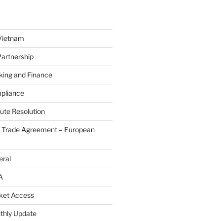
Vietnam
Partnership
king and Finance
pliance
ute Resolution
e Trade Agreement – European
eral
A
ket Access
thly Update