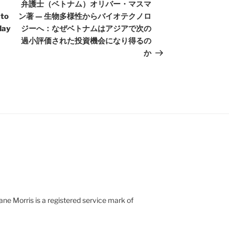
Post
弁護士（ベトナム）オリバー・マスマ
 to
ン著 — 生物多様性からバイオテクノロ
May
ジーへ：なぜベトナムはアジアで次の
過小評価された投資機会になり得るの
か
e Morris is a registered service mark of