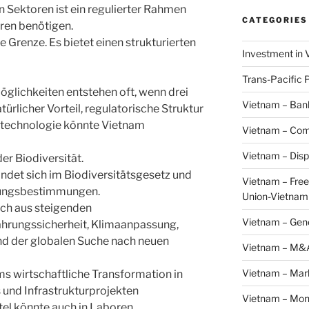
n Sektoren ist ein regulierter Rahmen
CATEGORIES
ren benötigen.
 Grenze. Es bietet einen strukturierten
Investment in 
Trans-Pacific 
möglichkeiten entstehen oft, wenn drei
Vietnam – Ban
rlicher Vorteil, regulatorische Struktur
otechnologie könnte Vietnam
Vietnam – Com
Vietnam – Disp
 der Biodiversität.
indet sich im Biodiversitätsgesetz und
Vietnam – Fre
rungsbestimmungen.
Union-Vietnam
ich aus steigenden
Vietnam – Gen
hrungssicherheit, Klimaanpassung,
nd der globalen Suche nach neuen
Vietnam – M&
Vietnam – Mar
s wirtschaftliche Transformation in
s und Infrastrukturprojekten
Vietnam – Mon
el könnte auch in Laboren,