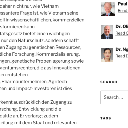
Paul
 daher nicht nur, wie Vietnam
Read 
ressantere Frage ist, wie Vietnam seine
ll in wissenschaftlichen, kommerziellen
Dr. O
sformieren kann.
Read Ol
tätsgesetz bietet einen wichtigen
 nur den Naturschutz, sondern schafft
den Zugang zu genetischen Ressourcen,
Dr. N
tliche Forschung, Kommerzialisierung,
Read D
ungen, genetische Probenlagerung sowie
igentumsrechten, die aus Innovationen
cen entstehen.
n, Pharmaunternehmen, Agritech-
SEARCH
nen und Impact-Investoren ist dies
Search
for:
kennt ausdrücklich den Zugang zu
rschung, Entwicklung und die
dukte an. Er verlangt zudem
TAGS
eilung mit dem Staat und relevanten