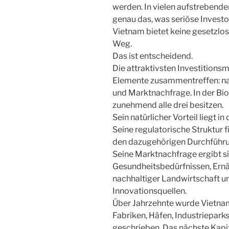
werden. In vielen aufstrebende
genau das, was seriöse Investo
Vietnam bietet keine gesetzlose
Weg.
Das ist entscheidend.
Die attraktivsten Investitions
Elemente zusammentreffen: natü
und Marktnachfrage. In der Bi
zunehmend alle drei besitzen.
Sein natürlicher Vorteil liegt in
Seine regulatorische Struktur f
den dazugehörigen Durchfüh
Seine Marktnachfrage ergibt s
Gesundheitsbedürfnissen, Ernä
nachhaltiger Landwirtschaft u
Innovationsquellen.
Über Jahrzehnte wurde Vietnam
Fabriken, Häfen, Industriepark
geschrieben. Das nächste Kapit