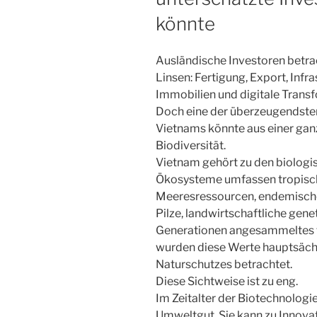
könnte
Ausländische Investoren betra
Linsen: Fertigung, Export, Infr
Immobilien und digitale Trans
Doch eine der überzeugendsten
Vietnams könnte aus einer gan
Biodiversität.
Vietnam gehört zu den biologis
Ökosysteme umfassen tropisch
Meeresressourcen, endemische
Pilze, landwirtschaftliche gen
Generationen angesammeltes tr
wurden diese Werte hauptsächl
Naturschutzes betrachtet.
Diese Sichtweise ist zu eng.
Im Zeitalter der Biotechnologie 
Umweltgut. Sie kann zu Innova