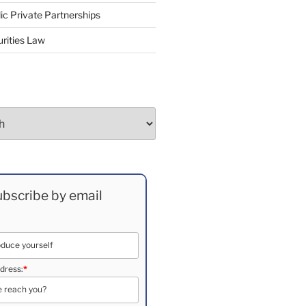
ic Private Partnerships
rities Law
bscribe by email
dress:
*