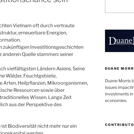
chten Vietnam oft durch vertraute
astruktur, erneuerbare Energien,
formation.
 zukünftigen Investitionsgeschichten
z anderen Quelle stammen: seiner
ch vielfältigsten Ländern Asiens. Seine
DUANE MORR
e Wälder, Feuchtgebiete,
Duane Morris l
 Arten, Heilpflanzen, Mikroorganismen,
issues impacti
etische Ressourcen sowie über
investments in 
aditionelles Wissen. Lange Zeit
economies.
ich aus der Perspektive des
CONTRIBUT
ist Biodiversität nicht mehr nur ein
tionskapital werden.