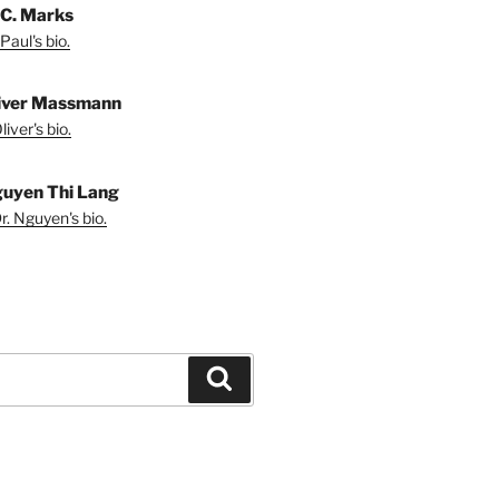
 C. Marks
Paul's bio.
liver Massmann
iver's bio.
guyen Thi Lang
r. Nguyen's bio.
Search