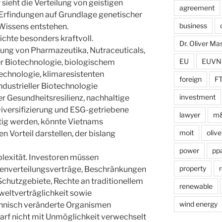
 sieht die Verteilung von geistigen
agreement
 Erfindungen auf Grundlage genetischer
business
 Wissens entstehen.
ichte besonders kraftvoll.
Dr. Oliver M
lung von Pharmazeutika, Nutraceuticals,
EU
EUVN
er Biotechnologie, biologischem
echnologie, klimaresistenten
foreign
F
ndustrieller Biotechnologie
investment
der Gesundheitsresilienz, nachhaltige
Diversifizierung und ESG-getriebene
lawyer
m
tig werden, könnte Vietnams
moit
olive
n Vorteil darstellen, der bislang
power
pp
plexität. Investoren müssen
property
r
nverteilungsverträge, Beschränkungen
 Schutzgebiete, Rechte an traditionellem
renewable
eltverträglichkeit sowie
wind energy
hnisch veränderte Organismen
arf nicht mit Unmöglichkeit verwechselt