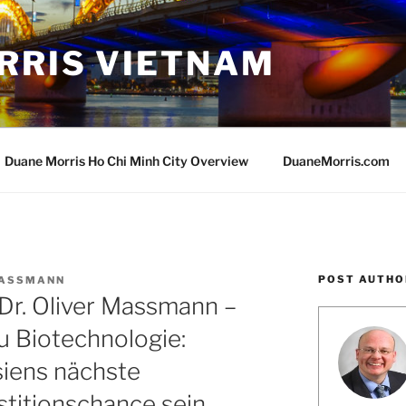
RRIS VIETNAM
Duane Morris Ho Chi Minh City Overview
DuaneMorris.com
POST AUTHO
MASSMANN
Dr. Oliver Massmann –
zu Biotechnologie:
iens nächste
stitionschance sein