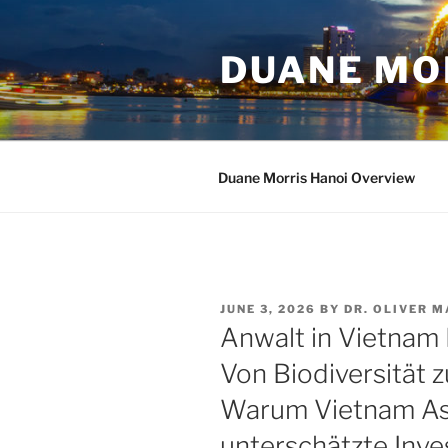
Skip
to
DUANE MO
content
Duane Morris Hanoi Overview
POSTED
JUNE 3, 2026
BY
DR. OLIVER 
ON
Anwalt in Vietnam 
Von Biodiversität 
Warum Vietnam As
unterschätzte Inve