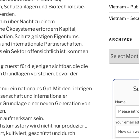
, Schutzanlagen und Biotechnologie-
Vietnam – Publ
werden.
Vietnam – Secu
tnam über Nacht zu einem
he Ökosysteme erfordern Kapital,
nation, Schutz geistigen Eigentums,
ARCHIVES
n und internationale Partnerschaften.
s ein Sektor offensichtlich ist, kommen
Archives
 zuerst für diejenigen sichtbar, die die
en Grundlagen verstehen, bevor der
Su
 nur ein nationales Gut. Mit den richtigen
senschaft und internationaler
Name:
r Grundlage einer neuen Generation von
en.
en aufmerksam sein.
Your email ad
stumsstory wird nicht nur produziert.
t, kultiviert, geschützt und durch