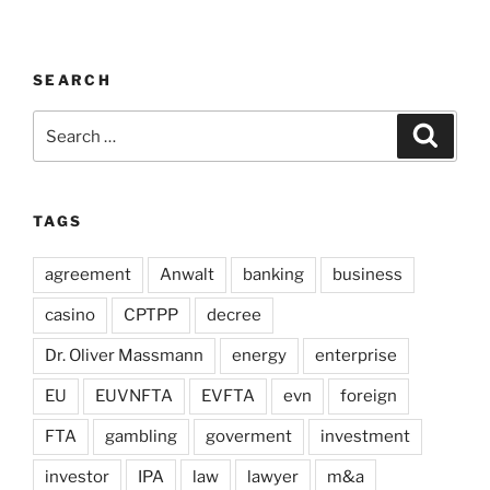
SEARCH
Search
Search
for:
TAGS
agreement
Anwalt
banking
business
casino
CPTPP
decree
Dr. Oliver Massmann
energy
enterprise
EU
EUVNFTA
EVFTA
evn
foreign
FTA
gambling
goverment
investment
investor
IPA
law
lawyer
m&a