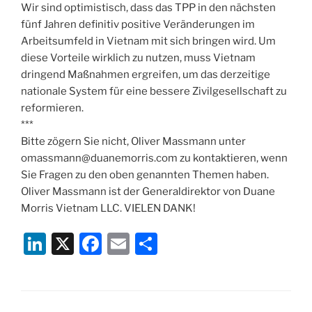
Wir sind optimistisch, dass das TPP in den nächsten
fünf Jahren definitiv positive Veränderungen im
Arbeitsumfeld in Vietnam mit sich bringen wird. Um
diese Vorteile wirklich zu nutzen, muss Vietnam
dringend Maßnahmen ergreifen, um das derzeitige
nationale System für eine bessere Zivilgesellschaft zu
reformieren.
***
Bitte zögern Sie nicht, Oliver Massmann unter
omassmann@duanemorris.com zu kontaktieren, wenn
Sie Fragen zu den oben genannten Themen haben.
Oliver Massmann ist der Generaldirektor von Duane
Morris Vietnam LLC. VIELEN DANK!
Li
X
F
E
S
n
a
m
h
k
c
ai
ar
e
e
l
e