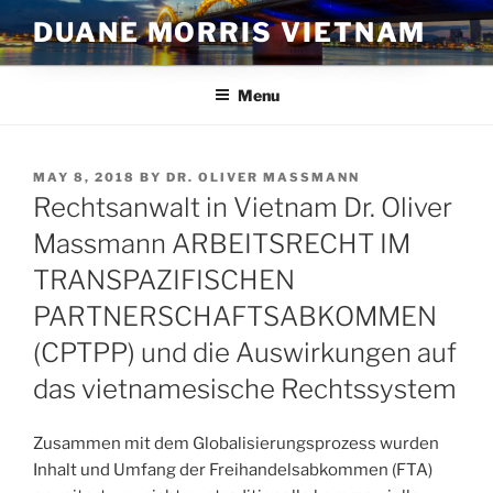
Skip
DUANE MORRIS VIETNAM
to
content
Menu
POSTED
MAY 8, 2018
BY
DR. OLIVER MASSMANN
ON
Rechtsanwalt in Vietnam Dr. Oliver
Massmann ARBEITSRECHT IM
TRANSPAZIFISCHEN
PARTNERSCHAFTSABKOMMEN
(CPTPP) und die Auswirkungen auf
das vietnamesische Rechtssystem
Zusammen mit dem Globalisierungsprozess wurden
Inhalt und Umfang der Freihandelsabkommen (FTA)