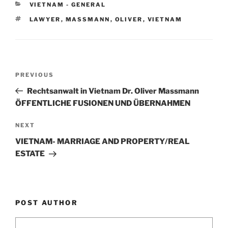
CATEGORIES
VIETNAM - GENERAL
dI
b
TAGS
LAWYER
,
MASSMANN
,
OLIVER
,
VIETNAM
n
o
o
k
Post
Previous
PREVIOUS
navigation
Post
Rechtsanwalt in Vietnam Dr. Oliver Massmann
ÖFFENTLICHE FUSIONEN UND ÜBERNAHMEN
Next
NEXT
Post
VIETNAM- MARRIAGE AND PROPERTY/REAL
ESTATE
POST AUTHOR