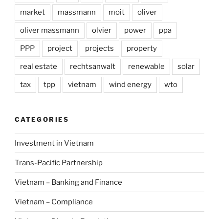
market
massmann
moit
oliver
oliver massmann
olvier
power
ppa
PPP
project
projects
property
real estate
rechtsanwalt
renewable
solar
tax
tpp
vietnam
wind energy
wto
CATEGORIES
Investment in Vietnam
Trans-Pacific Partnership
Vietnam – Banking and Finance
Vietnam – Compliance