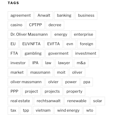
TAGS
agreement
Anwalt
banking
business
casino
CPTPP
decree
Dr. Oliver Massmann
energy
enterprise
EU
EUVNFTA
EVFTA
evn
foreign
FTA
gambling
goverment
investment
investor
IPA
law
lawyer
m&a
market
massmann
moit
oliver
oliver massmann
olvier
power
ppa
PPP
project
projects
property
real estate
rechtsanwalt
renewable
solar
tax
tpp
vietnam
wind energy
wto