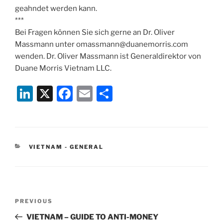
geahndet werden kann.
***
Bei Fragen können Sie sich gerne an Dr. Oliver
Massmann unter omassmann@duanemorris.com
wenden. Dr. Oliver Massmann ist Generaldirektor von
Duane Morris Vietnam LLC.
Li
X
F
E
S
n
a
m
h
k
c
ai
ar
e
e
l
e
CATEGORIES
VIETNAM - GENERAL
dI
b
n
o
o
Post
k
Previous
PREVIOUS
navigation
Post
VIETNAM – GUIDE TO ANTI-MONEY