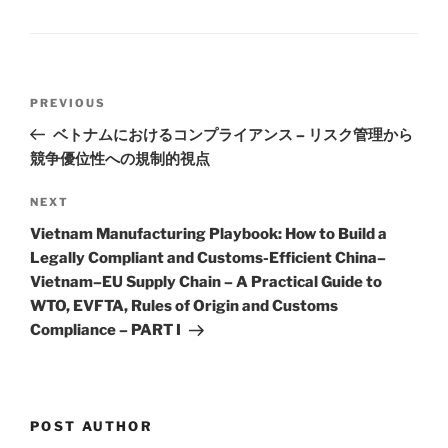
dI
b
n
o
o
Post
k
Previous
PREVIOUS
navigation
Post
ベトナムにおけるコンプライアンス – リスク管理から
競争優位性への規制的視点
Next
NEXT
Post
Vietnam Manufacturing Playbook: How to Build a
Legally Compliant and Customs-Efficient China–
Vietnam–EU Supply Chain – A Practical Guide to
WTO, EVFTA, Rules of Origin and Customs
Compliance – PART I
POST AUTHOR