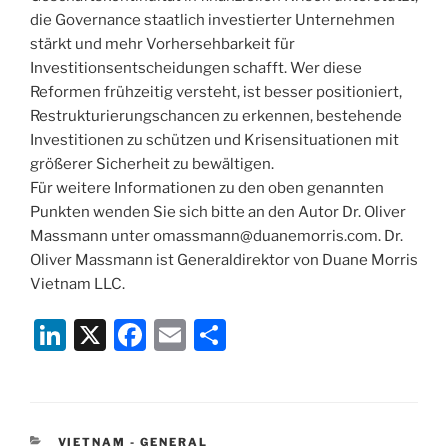
die Governance staatlich investierter Unternehmen
stärkt und mehr Vorhersehbarkeit für
Investitionsentscheidungen schafft. Wer diese
Reformen frühzeitig versteht, ist besser positioniert,
Restrukturierungschancen zu erkennen, bestehende
Investitionen zu schützen und Krisensituationen mit
größerer Sicherheit zu bewältigen.
Für weitere Informationen zu den oben genannten
Punkten wenden Sie sich bitte an den Autor Dr. Oliver
Massmann unter omassmann@duanemorris.com. Dr.
Oliver Massmann ist Generaldirektor von Duane Morris
Vietnam LLC.
Li
X
F
E
S
n
a
m
h
k
c
ai
ar
e
e
l
e
CATEGORIES
VIETNAM - GENERAL