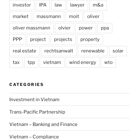
investor
IPA
law
lawyer
m&a
market
massmann
moit
oliver
oliver massmann
olvier
power
ppa
PPP
project
projects
property
real estate
rechtsanwalt
renewable
solar
tax
tpp
vietnam
wind energy
wto
CATEGORIES
Investment in Vietnam
Trans-Pacific Partnership
Vietnam – Banking and Finance
Vietnam – Compliance