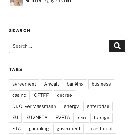
Read Dr. Nguyen's bio.
SEARCH
Search
Search
for:
TAGS
agreement
Anwalt
banking
business
casino
CPTPP
decree
Dr. Oliver Massmann
energy
enterprise
EU
EUVNFTA
EVFTA
evn
foreign
FTA
gambling
goverment
investment